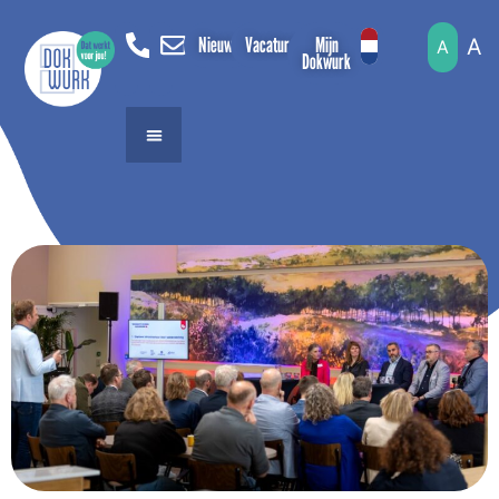
Nieuws
Vacatures
Mijn
A
A
Dokwurk