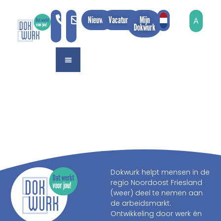
Nieuws
Vacatures
Mijn
A
A
Dokwurk
Dokwurk helpt mensen in de
regio Noordoost Friesland
(weer) deel te nemen aan
de arbeidsmarkt.
Ontwikkeling door werk én