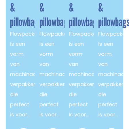
&
&
&
&
pillowbags
pillowbags
pillowbags
pillowbag
Flowpacken
Flowpacken
Flowpacken
Flowpacken
is een
is een
is een
is een
vorm
vorm
vorm
vorm
van
van
van
van
machinaal
machinaal
machinaal
machinaal
verpakken
verpakken
verpakken
verpakken
die
die
die
die
perfect
perfect
perfect
perfect
is voor…
is voor…
is voor…
is voor…