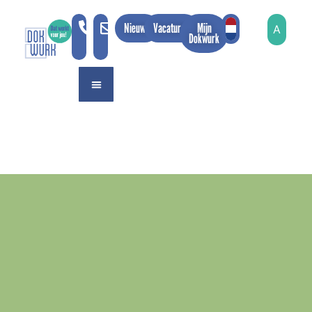
Nieuws
Vacatures
Mijn
A
A
Dokwurk