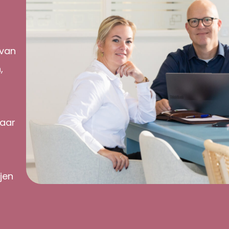
 van
,
naar
jen