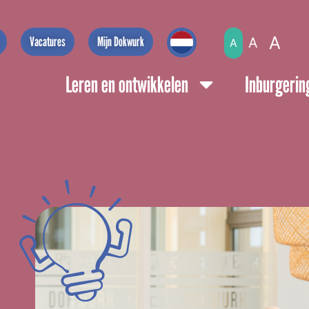
A
Vacatures
Mijn Dokwurk
A
A
Leren en ontwikkelen
Inburgerin