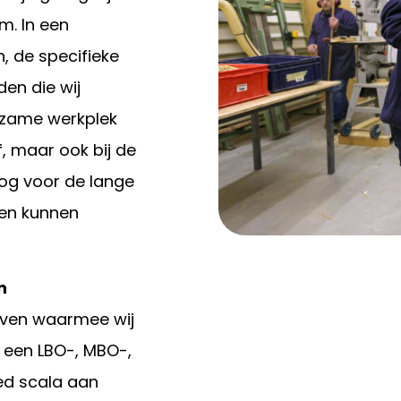
m. In een
, de specifieke
en die wij
rzame werkplek
f, maar ook bij de
oog voor de lange
men kunnen
n
ijven waarmee wij
een LBO-, MBO-,
ed scala aan