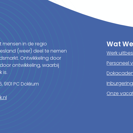
Wat We
t mensen in de regio
iesland (weer) deel te nemen
Werk uitbe
dsmarkt. Ontwikkeling door
Personeel 
door ontwikkeling, waarbij
 is.
Dokacade
Inburgerin
, 9101 PC Dokkum
Onze vaca
.nl