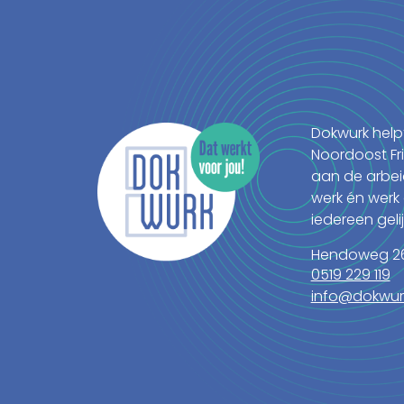
Dokwurk help
Noordoost Fr
aan de arbei
werk én werk 
iedereen gelijk
Hendoweg 26
0519 229 119
info@dokwurk