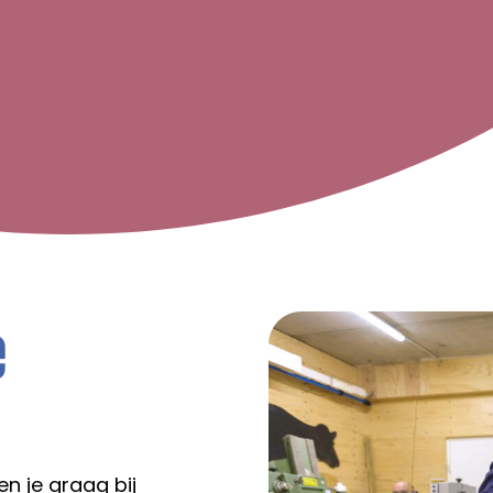
e
en je graag bij