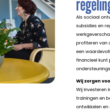
regelin
Als sociaal ont
subsidies en re
werkgeverschap
profiteren van 
een waardevol
financieel kunt
ondersteuningsm
Wij zorgen vo
Wij investeren 
trainingen en b
ontwikkelen en 