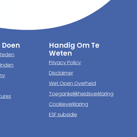
 Doen
Handig Om Te
Weten
steden
Privacy Policy
vinden
Disclaimer
my
Wet Open Overheid
g
Toegankelijkheidsverklaring
tures
Cookieverklaring
ESF subsidie