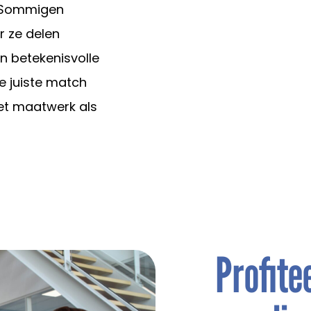
s. Sommigen
r ze delen
n betekenisvolle
de juiste match
et maatwerk als
Profite