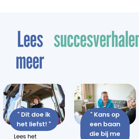
Lees
succesverhale
meer
" Dit doe ik
" Kans op
het liefst! "
een baan
die bij me
Lees het