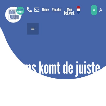
Nieuws
Vacatures
Mijn
A
A
Dokwurk
" Soms komt de juiste
kans precies op het
juiste moment! "