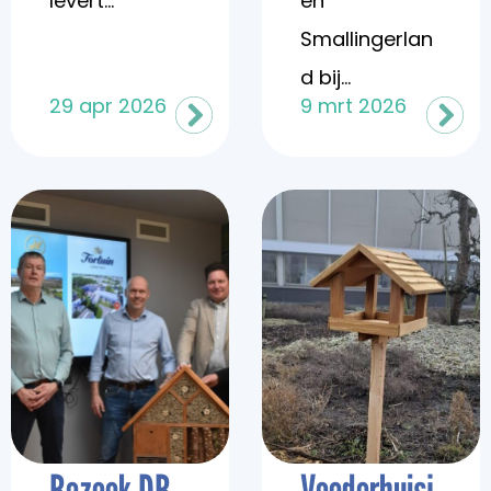
levert...
en
Smallingerlan
d bij...
29 apr 2026
9 mrt 2026
Bezoek DB
Voederhuisj