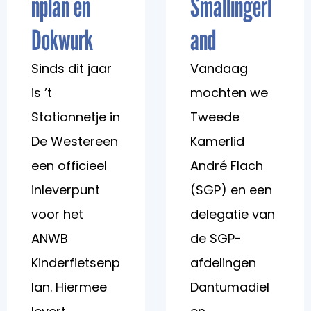
nplan en
Smallingerl
Dokwurk
and
Sinds dit jaar
Vandaag
is ’t
mochten we
Stationnetje in
Tweede
De Westereen
Kamerlid
een officieel
André Flach
inleverpunt
(SGP) en een
voor het
delegatie van
ANWB
de SGP-
Kinderfietsenp
afdelingen
lan. Hiermee
Dantumadiel