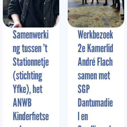
Samenwerki
Werkbezoek
ng tussen ’t
2e Kamerlid
Stationnetje
André Flach
(stichting
samen met
Yfke), het
SGP
ANWB
Dantumadie
Kinderfietse
l en