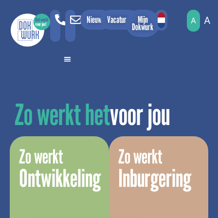
Nieuws
Vacatures
Mijn
A
A
Dokwurk
Zo werkt het
voor jou
Zo werkt
Zo werkt
Ontwikkeling
Inburgering